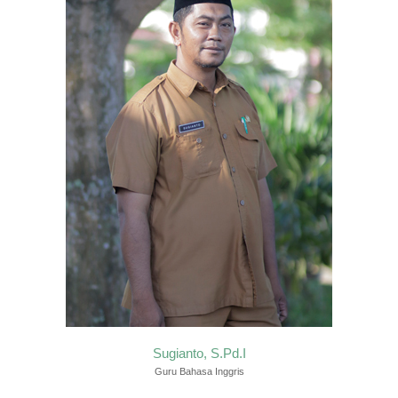
GALLERY
DOWNLOAD
EKSTRAKURIKULER
ELEKTRONIK
Sugianto, S.Pd.I
Guru Bahasa Inggris