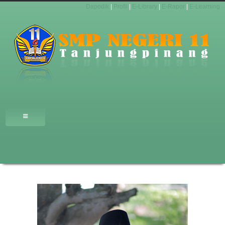
Dapodik
|
Profil
|
E-Library
|
E-Rapor
|
E-Learning
HOME
PROFIL
MANAJEMEN
INFORMASI